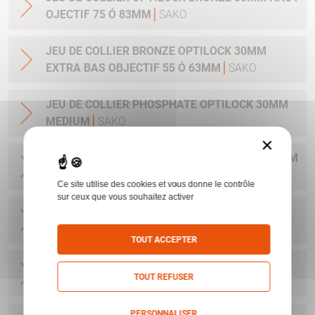
OJECTIF 75 Ó 83MM
SAKO
JEU DE COLLIER BRONZE OPTILOCK 30MM
EXTRA BAS OBJECTIF 55 Ó 63MM
SAKO
JEU DE COLLIER PHOSPHATE OPTILOCK 30MM
MEDIUM
SAKO
×
JEU DE COLLIER PHOSPHATE OPTILOCK 25.4MM
MEDIUM
SAKO
Ce site utilise des cookies et vous donne le contrôle
sur ceux que vous souhaitez activer
JEU DE COLLIER BRONZE OPTILOCK QR
MONTAGE AMOVIBLE BAS 25.4MM
SAKO
TOUT ACCEPTER
JEU DE COLLIER BRONZE OPTILOCK QR
TOUT REFUSER
MONTAGE AMOVIBLE HAUT 25.4MM
SAKO
PERSONNALISER