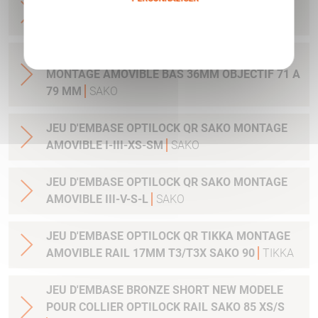
JEU DE COLLIER BRONZE OPTILOCK QR
MONTAGE AMOVIBLE BAS 30MM
SAKO
Politique de confidentialité
JEU DE COLLIER BRONZE OPTILOCK QR
MONTAGE AMOVIBLE BAS 36MM OBJECTIF 71 A
79 MM
SAKO
JEU D'EMBASE OPTILOCK QR SAKO MONTAGE
AMOVIBLE I-III-XS-SM
SAKO
JEU D'EMBASE OPTILOCK QR SAKO MONTAGE
AMOVIBLE III-V-S-L
SAKO
JEU D'EMBASE OPTILOCK QR TIKKA MONTAGE
AMOVIBLE RAIL 17MM T3/T3X SAKO 90
TIKKA
JEU D'EMBASE BRONZE SHORT NEW MODELE
POUR COLLIER OPTILOCK RAIL SAKO 85 XS/S