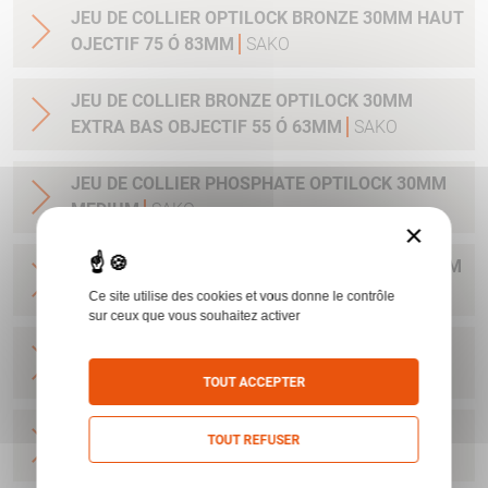
JEU DE COLLIER OPTILOCK BRONZE 30MM HAUT
OJECTIF 75 Ó 83MM
SAKO
JEU DE COLLIER BRONZE OPTILOCK 30MM
EXTRA BAS OBJECTIF 55 Ó 63MM
SAKO
JEU DE COLLIER PHOSPHATE OPTILOCK 30MM
MEDIUM
SAKO
×
JEU DE COLLIER PHOSPHATE OPTILOCK 25.4MM
MEDIUM
SAKO
Ce site utilise des cookies et vous donne le contrôle
sur ceux que vous souhaitez activer
JEU DE COLLIER BRONZE OPTILOCK QR
MONTAGE AMOVIBLE BAS 25.4MM
SAKO
TOUT ACCEPTER
JEU DE COLLIER BRONZE OPTILOCK QR
TOUT REFUSER
MONTAGE AMOVIBLE HAUT 25.4MM
SAKO