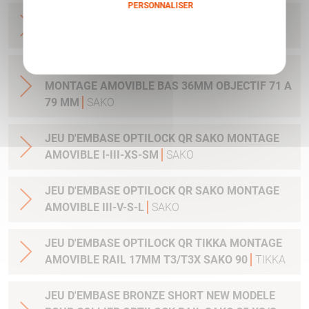
PERSONNALISER
JEU DE COLLIER BRONZE OPTILOCK QR
MONTAGE AMOVIBLE BAS 30MM
SAKO
Politique de confidentialité
JEU DE COLLIER BRONZE OPTILOCK QR
MONTAGE AMOVIBLE BAS 36MM OBJECTIF 71 A
79 MM
SAKO
JEU D'EMBASE OPTILOCK QR SAKO MONTAGE
AMOVIBLE I-III-XS-SM
SAKO
JEU D'EMBASE OPTILOCK QR SAKO MONTAGE
AMOVIBLE III-V-S-L
SAKO
JEU D'EMBASE OPTILOCK QR TIKKA MONTAGE
AMOVIBLE RAIL 17MM T3/T3X SAKO 90
TIKKA
JEU D'EMBASE BRONZE SHORT NEW MODELE