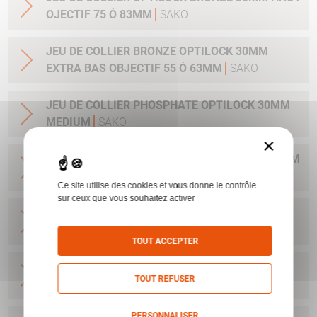
OJECTIF 75 Ó 83MM
SAKO
JEU DE COLLIER BRONZE OPTILOCK 30MM
EXTRA BAS OBJECTIF 55 Ó 63MM
SAKO
JEU DE COLLIER PHOSPHATE OPTILOCK 30MM
MEDIUM
SAKO
×
JEU DE COLLIER PHOSPHATE OPTILOCK 25.4MM
MEDIUM
SAKO
Ce site utilise des cookies et vous donne le contrôle
sur ceux que vous souhaitez activer
JEU DE COLLIER BRONZE OPTILOCK QR
MONTAGE AMOVIBLE BAS 25.4MM
SAKO
TOUT ACCEPTER
JEU DE COLLIER BRONZE OPTILOCK QR
TOUT REFUSER
MONTAGE AMOVIBLE HAUT 25.4MM
SAKO
PERSONNALISER