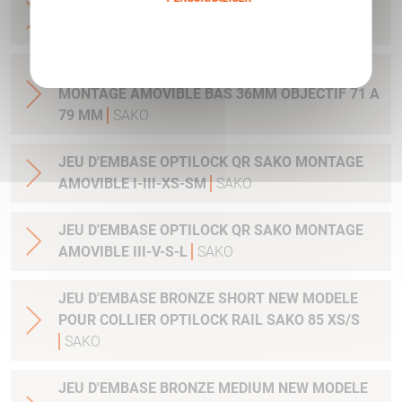
JEU DE COLLIER BRONZE OPTILOCK QR
MONTAGE AMOVIBLE BAS 30MM
SAKO
Politique de confidentialité
JEU DE COLLIER BRONZE OPTILOCK QR
MONTAGE AMOVIBLE BAS 36MM OBJECTIF 71 A
79 MM
SAKO
JEU D'EMBASE OPTILOCK QR SAKO MONTAGE
AMOVIBLE I-III-XS-SM
SAKO
JEU D'EMBASE OPTILOCK QR SAKO MONTAGE
AMOVIBLE III-V-S-L
SAKO
JEU D'EMBASE BRONZE SHORT NEW MODELE
POUR COLLIER OPTILOCK RAIL SAKO 85 XS/S
SAKO
JEU D'EMBASE BRONZE MEDIUM NEW MODELE