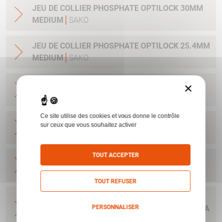
JEU DE COLLIER PHOSPHATE OPTILOCK 30MM
MEDIUM
SAKO
JEU DE COLLIER PHOSPHATE OPTILOCK 25.4MM
MEDIUM
SAKO
JEU DE COLLIER BRONZE OPTILOCK QR
×
MONTAGE AMOVIBLE BAS 25.4MM
SAKO
Ce site utilise des cookies et vous donne le contrôle
JEU DE COLLIER BRONZE OPTILOCK QR
sur ceux que vous souhaitez activer
MONTAGE AMOVIBLE HAUT 25.4MM
SAKO
TOUT ACCEPTER
JEU DE COLLIER BRONZE OPTILOCK QR
MONTAGE AMOVIBLE BAS 30MM
SAKO
TOUT REFUSER
JEU DE COLLIER BRONZE OPTILOCK QR
PERSONNALISER
MONTAGE AMOVIBLE BAS 36MM OBJECTIF 71 A
79 MM
SAKO