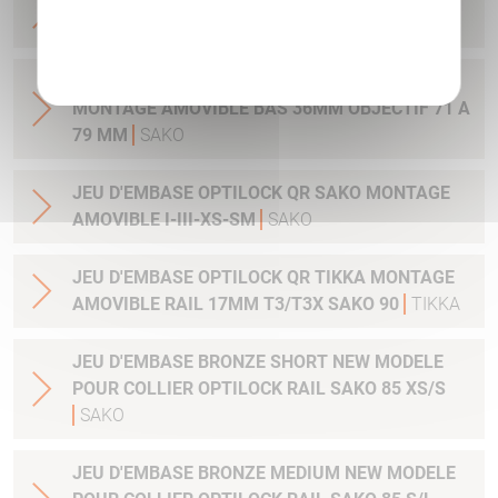
MONTAGE AMOVIBLE BAS 30MM
SAKO
Politique de confidentialité
JEU DE COLLIER BRONZE OPTILOCK QR
MONTAGE AMOVIBLE BAS 36MM OBJECTIF 71 A
79 MM
SAKO
JEU D'EMBASE OPTILOCK QR SAKO MONTAGE
AMOVIBLE I-III-XS-SM
SAKO
JEU D'EMBASE OPTILOCK QR TIKKA MONTAGE
AMOVIBLE RAIL 17MM T3/T3X SAKO 90
TIKKA
JEU D'EMBASE BRONZE SHORT NEW MODELE
POUR COLLIER OPTILOCK RAIL SAKO 85 XS/S
SAKO
JEU D'EMBASE BRONZE MEDIUM NEW MODELE