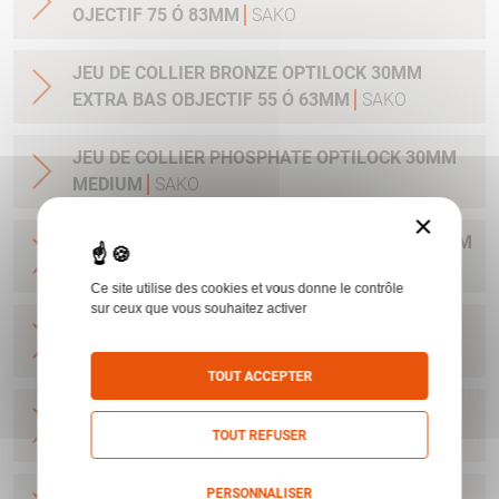
OJECTIF 75 Ó 83MM
SAKO
JEU DE COLLIER BRONZE OPTILOCK 30MM
EXTRA BAS OBJECTIF 55 Ó 63MM
SAKO
JEU DE COLLIER PHOSPHATE OPTILOCK 30MM
MEDIUM
SAKO
×
JEU DE COLLIER PHOSPHATE OPTILOCK 25.4MM
MEDIUM
SAKO
Ce site utilise des cookies et vous donne le contrôle
sur ceux que vous souhaitez activer
JEU DE COLLIER BRONZE OPTILOCK QR
MONTAGE AMOVIBLE BAS 25.4MM
SAKO
TOUT ACCEPTER
JEU DE COLLIER BRONZE OPTILOCK QR
TOUT REFUSER
MONTAGE AMOVIBLE HAUT 25.4MM
SAKO
PERSONNALISER
JEU DE COLLIER BRONZE OPTILOCK QR