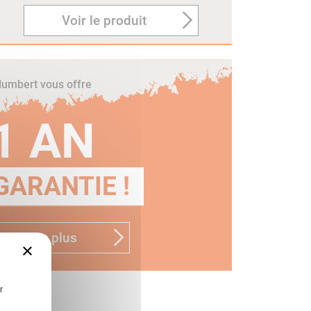
Voir le produit
umbert vous offre
1 AN
GARANTIE !
n savoir plus
×
r