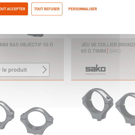
OUT ACCEPTER
TOUT REFUSER
PERSONNALISER
itique de confidentialité
4MM BAS OBJECTIF 55 Ó
JEU DE COLLIER BRONZ
65 Ó 73MM
SAKO
 le produit