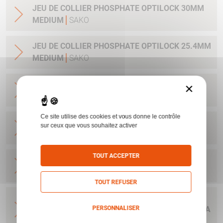
JEU DE COLLIER PHOSPHATE OPTILOCK 30MM
MEDIUM
SAKO
JEU DE COLLIER PHOSPHATE OPTILOCK 25.4MM
MEDIUM
SAKO
JEU DE COLLIER BRONZE OPTILOCK QR
×
MONTAGE AMOVIBLE BAS 25.4MM
SAKO
Ce site utilise des cookies et vous donne le contrôle
JEU DE COLLIER BRONZE OPTILOCK QR
sur ceux que vous souhaitez activer
MONTAGE AMOVIBLE HAUT 25.4MM
SAKO
TOUT ACCEPTER
JEU DE COLLIER BRONZE OPTILOCK QR
MONTAGE AMOVIBLE BAS 30MM
SAKO
TOUT REFUSER
JEU DE COLLIER BRONZE OPTILOCK QR
PERSONNALISER
MONTAGE AMOVIBLE BAS 36MM OBJECTIF 71 A
79 MM
SAKO