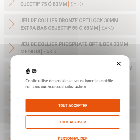
OJECTIF 75 Ó 83MM
SAKO
JEU DE COLLIER BRONZE OPTILOCK 30MM
EXTRA BAS OBJECTIF 55 Ó 63MM
SAKO
JEU DE COLLIER PHOSPHATE OPTILOCK 30MM
MEDIUM
SAKO
×
JEU DE COLLIER PHOSPHATE OPTILOCK 25.4MM
MEDIUM
SAKO
Ce site utilise des cookies et vous donne le contrôle
sur ceux que vous souhaitez activer
JEU DE COLLIER BRONZE OPTILOCK QR
MONTAGE AMOVIBLE BAS 25.4MM
SAKO
TOUT ACCEPTER
JEU DE COLLIER BRONZE OPTILOCK QR
TOUT REFUSER
MONTAGE AMOVIBLE HAUT 25.4MM
SAKO
PERSONNALISER
JEU DE COLLIER BRONZE OPTILOCK QR