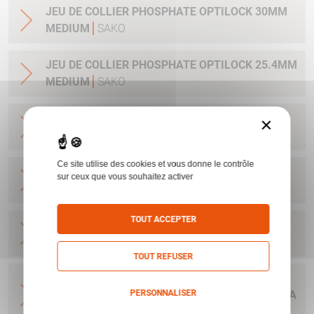
JEU DE COLLIER PHOSPHATE OPTILOCK 30MM
MEDIUM
SAKO
JEU DE COLLIER PHOSPHATE OPTILOCK 25.4MM
MEDIUM
SAKO
JEU DE COLLIER BRONZE OPTILOCK QR
×
MONTAGE AMOVIBLE BAS 25.4MM
SAKO
Ce site utilise des cookies et vous donne le contrôle
JEU DE COLLIER BRONZE OPTILOCK QR
sur ceux que vous souhaitez activer
MONTAGE AMOVIBLE HAUT 25.4MM
SAKO
TOUT ACCEPTER
JEU DE COLLIER BRONZE OPTILOCK QR
MONTAGE AMOVIBLE BAS 30MM
SAKO
TOUT REFUSER
JEU DE COLLIER BRONZE OPTILOCK QR
PERSONNALISER
MONTAGE AMOVIBLE BAS 36MM OBJECTIF 71 A
79 MM
SAKO