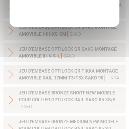
MONTAGE AMOVIBLE BAS 36MM OBJECTIF 71 A
Politique de confidentialité
79 MM
SAKO
JEU D'EMBASE OPTILOCK QR SAKO MONTAGE
AMOVIBLE I-III-XS-SM
SAKO
JEU D'EMBASE OPTILOCK QR SAKO MONTAGE
AMOVIBLE III-V-S-L
SAKO
JEU D'EMBASE OPTILOCK QR TIKKA MONTAGE
AMOVIBLE RAIL 17MM T3/T3X SAKO 90
TIKKA
JEU D'EMBASE BRONZE SHORT NEW MODELE
POUR COLLIER OPTILOCK RAIL SAKO 85 XS/S
SAKO
JEU D'EMBASE BRONZE MEDIUM NEW MODELE
POUR COLLIER OPTILOCK RAIL SAKO 85 S/L