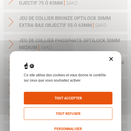
OJECTIF 75 Ó 83MM
SAKO
JEU DE COLLIER BRONZE OPTILOCK 30MM
EXTRA BAS OBJECTIF 55 Ó 63MM
SAKO
JEU DE COLLIER PHOSPHATE OPTILOCK 30MM
MEDIUM
SAKO
×
JEU DE COLLIER PHOSPHATE OPTILOCK 25.4MM
MEDIUM
SAKO
Ce site utilise des cookies et vous donne le contrôle
sur ceux que vous souhaitez activer
JEU DE COLLIER BRONZE OPTILOCK QR
MONTAGE AMOVIBLE HAUT 25.4MM
SAKO
TOUT ACCEPTER
JEU DE COLLIER BRONZE OPTILOCK QR
MONTAGE AMOVIBLE BAS 30MM
SAKO
TOUT REFUSER
JEU DE COLLIER BRONZE OPTILOCK QR
PERSONNALISER