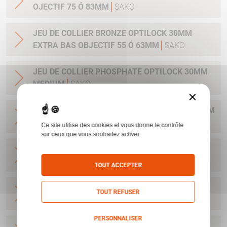
OJECTIF 75 Ó 83MM
SAKO
JEU DE COLLIER BRONZE OPTILOCK 30MM
EXTRA BAS OBJECTIF 55 Ó 63MM
SAKO
JEU DE COLLIER PHOSPHATE OPTILOCK 30MM
MEDIUM
SAKO
×
JEU DE COLLIER PHOSPHATE OPTILOCK 25.4MM
MEDIUM
SAKO
Ce site utilise des cookies et vous donne le contrôle
sur ceux que vous souhaitez activer
JEU DE COLLIER BRONZE OPTILOCK QR
MONTAGE AMOVIBLE BAS 25.4MM
SAKO
TOUT ACCEPTER
JEU DE COLLIER BRONZE OPTILOCK QR
TOUT REFUSER
MONTAGE AMOVIBLE HAUT 25.4MM
SAKO
PERSONNALISER
JEU DE COLLIER BRONZE OPTILOCK QR