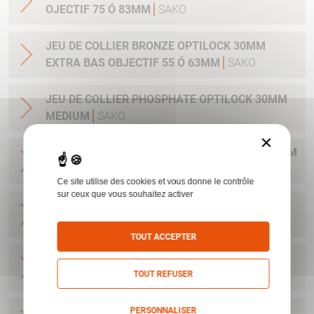
OJECTIF 75 Ó 83MM
SAKO
JEU DE COLLIER BRONZE OPTILOCK 30MM
EXTRA BAS OBJECTIF 55 Ó 63MM
SAKO
JEU DE COLLIER PHOSPHATE OPTILOCK 30MM
MEDIUM
SAKO
×
JEU DE COLLIER PHOSPHATE OPTILOCK 25.4MM
MEDIUM
SAKO
Ce site utilise des cookies et vous donne le contrôle
sur ceux que vous souhaitez activer
JEU DE COLLIER BRONZE OPTILOCK QR
MONTAGE AMOVIBLE BAS 25.4MM
SAKO
TOUT ACCEPTER
JEU DE COLLIER BRONZE OPTILOCK QR
TOUT REFUSER
MONTAGE AMOVIBLE HAUT 25.4MM
SAKO
PERSONNALISER
JEU DE COLLIER BRONZE OPTILOCK QR