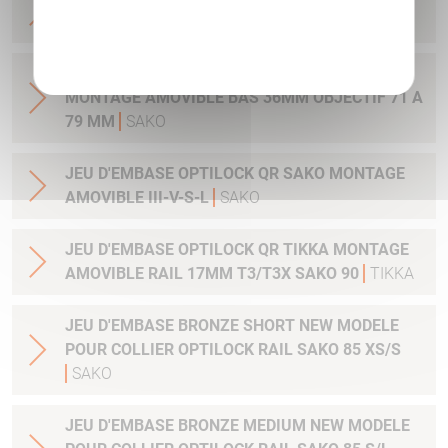
MONTAGE AMOVIBLE BAS 30MM
SAKO
Politique de confidentialité
JEU DE COLLIER BRONZE OPTILOCK QR
MONTAGE AMOVIBLE BAS 36MM OBJECTIF 71 A
79 MM
SAKO
JEU D'EMBASE OPTILOCK QR SAKO MONTAGE
AMOVIBLE III-V-S-L
SAKO
JEU D'EMBASE OPTILOCK QR TIKKA MONTAGE
AMOVIBLE RAIL 17MM T3/T3X SAKO 90
TIKKA
JEU D'EMBASE BRONZE SHORT NEW MODELE
POUR COLLIER OPTILOCK RAIL SAKO 85 XS/S
SAKO
JEU D'EMBASE BRONZE MEDIUM NEW MODELE