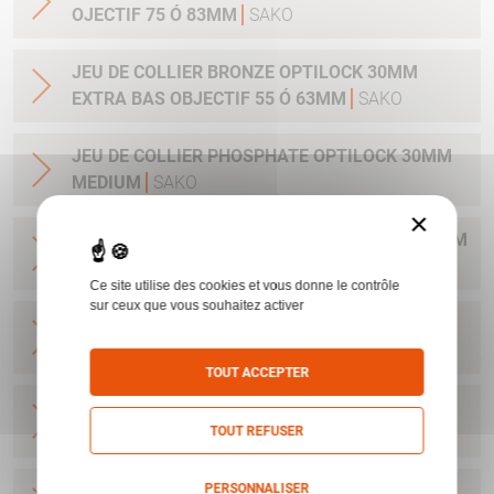
OJECTIF 75 Ó 83MM
SAKO
JEU DE COLLIER BRONZE OPTILOCK 30MM
EXTRA BAS OBJECTIF 55 Ó 63MM
SAKO
JEU DE COLLIER PHOSPHATE OPTILOCK 30MM
MEDIUM
SAKO
×
JEU DE COLLIER PHOSPHATE OPTILOCK 25.4MM
MEDIUM
SAKO
Ce site utilise des cookies et vous donne le contrôle
sur ceux que vous souhaitez activer
JEU DE COLLIER BRONZE OPTILOCK QR
MONTAGE AMOVIBLE BAS 25.4MM
SAKO
TOUT ACCEPTER
JEU DE COLLIER BRONZE OPTILOCK QR
TOUT REFUSER
MONTAGE AMOVIBLE HAUT 25.4MM
SAKO
PERSONNALISER
JEU DE COLLIER BRONZE OPTILOCK QR