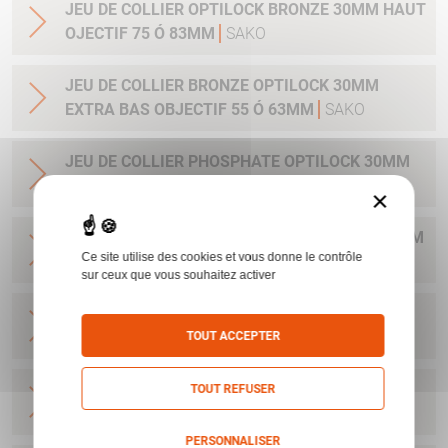
JEU DE COLLIER OPTILOCK BRONZE 30MM HAUT
OJECTIF 75 Ó 83MM
SAKO
JEU DE COLLIER BRONZE OPTILOCK 30MM
EXTRA BAS OBJECTIF 55 Ó 63MM
SAKO
JEU DE COLLIER PHOSPHATE OPTILOCK 30MM
MEDIUM
SAKO
×
JEU DE COLLIER PHOSPHATE OPTILOCK 25.4MM
Ce site utilise des cookies et vous donne le contrôle
MEDIUM
SAKO
sur ceux que vous souhaitez activer
JEU DE COLLIER BRONZE OPTILOCK QR
MONTAGE AMOVIBLE BAS 25.4MM
SAKO
TOUT ACCEPTER
JEU DE COLLIER BRONZE OPTILOCK QR
TOUT REFUSER
MONTAGE AMOVIBLE HAUT 25.4MM
SAKO
PERSONNALISER