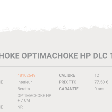
HOKE OPTIMACHOKE HP DLC 
48102649
CALIBRE
12
IE
Interieur
PRIX TTC
77.50 €
Beretta
GARANTIE
0 ans
OPTIMACHOKE HP
+ 7 CM
IE
NR