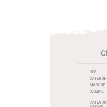
C
RÉF.
CATÉGOR
MARQUE
GAMME
CATÉGOR
D'ARME