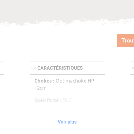
Trou
CARACTÉRISTIQUES
Chokes :
Optimachoke HP
+2cm
Spécificité :
DLC
Chokage :
***
Voir plus