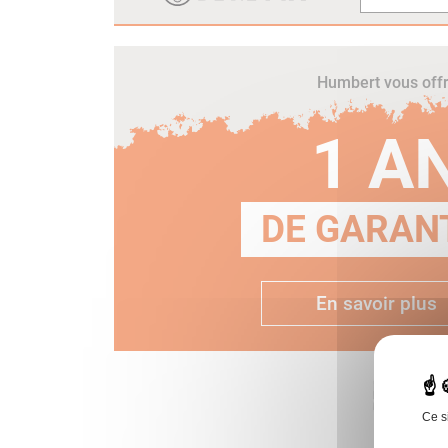
Humbert vous off
1 A
DE GARANT
En savoir plus
Ce s