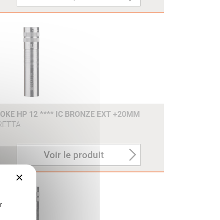
KE HP 12 **** IC BRONZE EXT +20MM
RETTA
Voir le produit
×
r