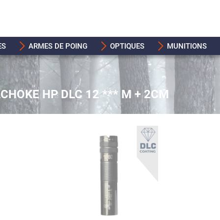
ES
ARMES DE POING
OPTIQUES
MUNITIONS
HOKE HP DLC 12 *** M + 2CM