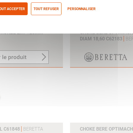
OUT ACCEPTER
TOUT REFUSER
PERSONNALISER
itique de confidentialité
BRONZE EXT +20MM
CHOKE BERE OPTIMACH
DIAM 18,60 C62183
BE
 le produit
LL C61848
BERETTA
CHOKE BERE OPTIMACHO