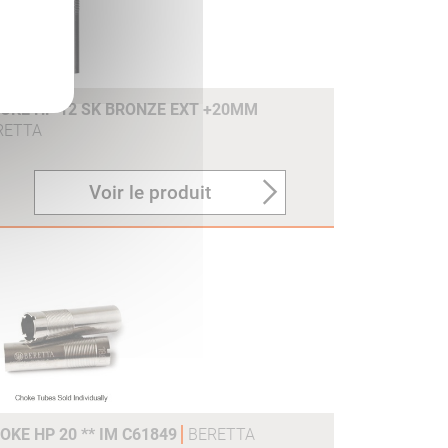
OKE HP 12 SK BRONZE EXT +20MM
RETTA
Voir le produit
KE HP 20 ** IM C61849
BERETTA