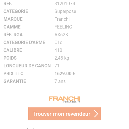
RÉF.
31201074
CATÉGORIE
Superpose
MARQUE
Franchi
GAMME
FEELING
RÉF. RGA
AX628
CATÉGORIE D'ARME
C1c
CALIBRE
410
POIDS
2,45 kg
LONGUEUR DE CANON
71
PRIX TTC
1629.00 €
GARANTIE
7 ans
Trouver mon revendeur