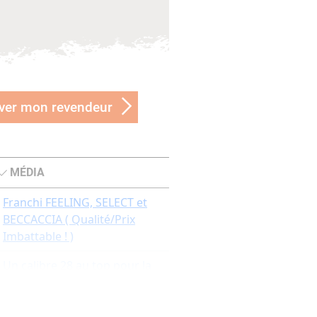
ver mon revendeur
MÉDIA
Franchi FEELING, SELECT et
BECCACCIA ( Qualité/Prix
Imbattable ! )
Un calibre 28 au top pour la
chasse du petit gibier : le
FRANCHI Feeling Select Ergal