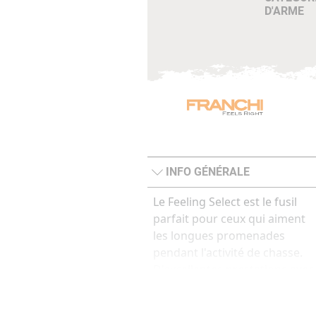
D'ARME
INFO GÉNÉRALE
Le Feeling Select est le fusil
parfait pour ceux qui aiment
les longues promenades
pendant l'activité de chasse.
D'excellentes prestations avec
une finition très esthétique. D
belles gravures dorées avec u