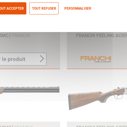
OUT ACCEPTER
TOUT REFUSER
PERSONNALISER
itique de confidentialité
68MC
FRANCHI
FRANCHI FEELING ACIE
 le produit