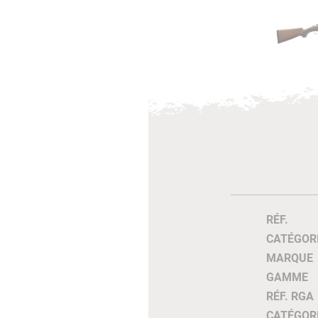
RÉF.
CATÉGOR
MARQUE
GAMME
RÉF. RGA
CATÉGOR