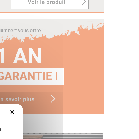
Voir le produit
umbert vous offre
1 AN
GARANTIE !
n savoir plus
×
r