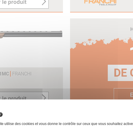
 le produit
H
DE 
71MC
FRANCHI
E
 le produit
ite utilise des cookies et vous donne le contrôle sur ceux que vous souhaitez active