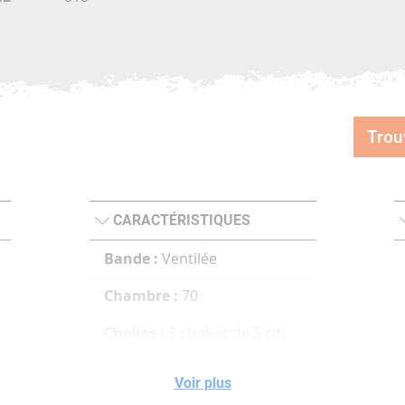
Trou
CARACTÉRISTIQUES
Bande :
Ventilée
Chambre :
70
Chokes :
3 chokes de 5 cm
(*,***,****)
e
Voir plus
n