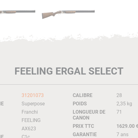
FEELING ERGAL SELECT
31201073
CALIBRE
28
IE
Superpose
POIDS
2,35 kg
Franchi
LONGUEUR DE
71
CANON
FEELING
PRIX TTC
1629.00 
AX623
GARANTIE
7 ans
IE
C1c