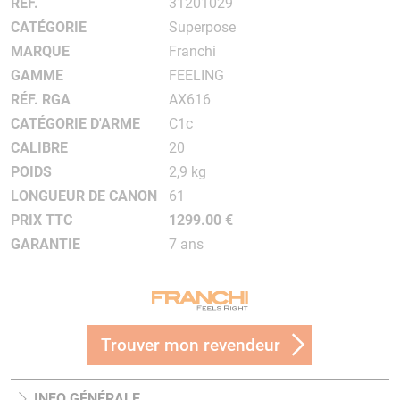
RÉF.
31201029
CATÉGORIE
Superpose
MARQUE
Franchi
GAMME
FEELING
RÉF. RGA
AX616
CATÉGORIE D'ARME
C1c
CALIBRE
20
POIDS
2,9 kg
LONGUEUR DE CANON
61
PRIX TTC
1299.00 €
GARANTIE
7 ans
Trouver mon revendeur
INFO GÉNÉRALE