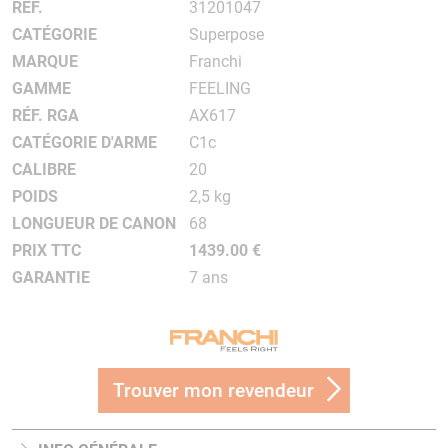
RÉF.
31201047
CATÉGORIE
Superpose
MARQUE
Franchi
GAMME
FEELING
RÉF. RGA
AX617
CATÉGORIE D'ARME
C1c
CALIBRE
20
POIDS
2,5 kg
LONGUEUR DE CANON
68
PRIX TTC
1439.00 €
GARANTIE
7 ans
Trouver mon revendeur