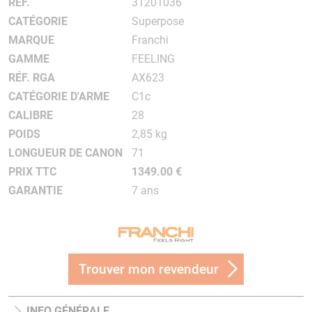
RÉF.
31201036
CATÉGORIE
Superpose
MARQUE
Franchi
GAMME
FEELING
RÉF. RGA
AX623
CATÉGORIE D'ARME
C1c
CALIBRE
28
POIDS
2,85 kg
LONGUEUR DE CANON
71
PRIX TTC
1349.00 €
GARANTIE
7 ans
Trouver mon revendeur
INFO GÉNÉRALE