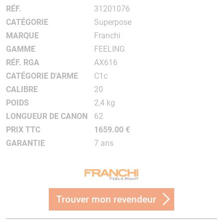
RÉF.
31201076
CATÉGORIE
Superpose
MARQUE
Franchi
GAMME
FEELING
RÉF. RGA
AX616
CATÉGORIE D'ARME
C1c
CALIBRE
20
POIDS
2,4 kg
LONGUEUR DE CANON
62
PRIX TTC
1659.00 €
GARANTIE
7 ans
Trouver mon revendeur