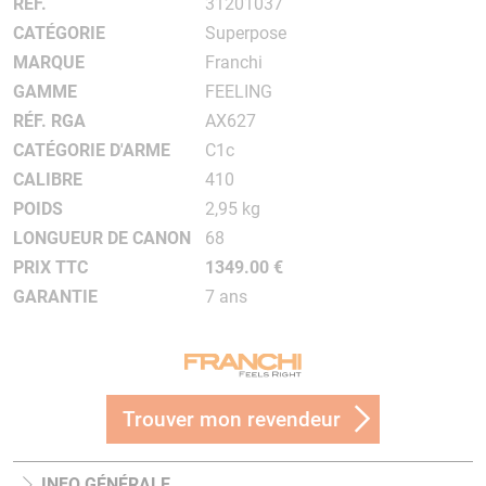
RÉF.
31201037
CATÉGORIE
Superpose
MARQUE
Franchi
GAMME
FEELING
RÉF. RGA
AX627
CATÉGORIE D'ARME
C1c
CALIBRE
410
POIDS
2,95 kg
LONGUEUR DE CANON
68
PRIX TTC
1349.00 €
GARANTIE
7 ans
Trouver mon revendeur
INFO GÉNÉRALE