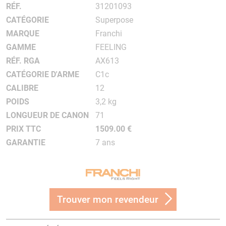
RÉF.
31201093
CATÉGORIE
Superpose
MARQUE
Franchi
GAMME
FEELING
RÉF. RGA
AX613
CATÉGORIE D'ARME
C1c
CALIBRE
12
POIDS
3,2 kg
LONGUEUR DE CANON
71
PRIX TTC
1509.00 €
GARANTIE
7 ans
Trouver mon revendeur