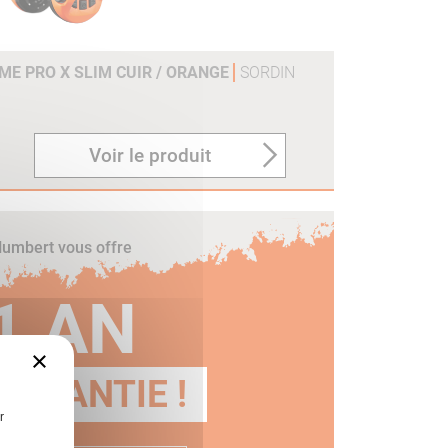
ME PRO X SLIM CUIR / ORANGE
SORDIN
Voir le produit
umbert vous offre
1 AN
×
GARANTIE !
r