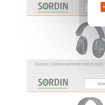
Voir
T
Pol
CASQUE SORDIN SUPREME PRO X CUIR /
Voir