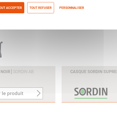
E
 le produit
OUT ACCEPTER
TOUT REFUSER
PERSONNALISER
itique de confidentialité
 NOIR
SORDIN AB
CASQUE SORDIN SUPRE
 le produit