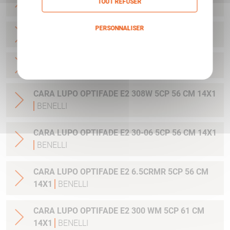
TOUT REFUSER
14X1
BENELLI
PERSONNALISER
CARA LUPO HPR 6.5CRMR 61 CM
BENELLI
Politique de confidentialité
CARA LUPO HPR 308 W 61 CM
BENELLI
CARA LUPO OPTIFADE E2 308W 5CP 56 CM 14X1
BENELLI
CARA LUPO OPTIFADE E2 30-06 5CP 56 CM 14X1
BENELLI
CARA LUPO OPTIFADE E2 6.5CRMR 5CP 56 CM
14X1
BENELLI
CARA LUPO OPTIFADE E2 300 WM 5CP 61 CM
14X1
BENELLI