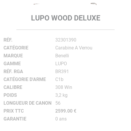
LUPO WOOD DELUXE
RÉF.
32301390
CATÉGORIE
Carabine A Verrou
MARQUE
Benelli
GAMME
LUPO
RÉF. RGA
BR391
CATÉGORIE D'ARME
C1b
CALIBRE
308 Win
POIDS
3,2 kg
LONGUEUR DE CANON
56
PRIX TTC
2599.00 €
GARANTIE
0 ans