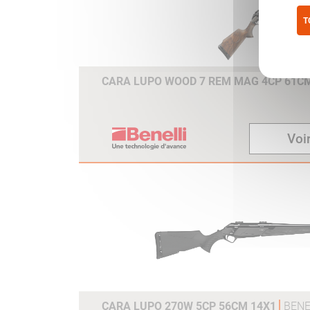
de modifier simplement la
distance entre la plaque de
T
couche et la queue de détente
Pol
en 6 configurations
différentes, d’un minimum de
CARA LUPO WOOD 7 REM MAG 4CP 61C
350 mm à un maximum de 38
mm.
COMBTECH
Le système atténue l’impact et
Voir
absorbe les vibrations sur la
joue du chasseur, assurant un
alignement parfait sur la cible
avec tous les types d’optique.
De plus, les 3 plaques de
couche interchangeables
permettent une
personnalisation extrême de l
Lupo.
DISTANCE DE LA QUEUE DE
CARA LUPO 270W 5CP 56CM 14X1
BENE