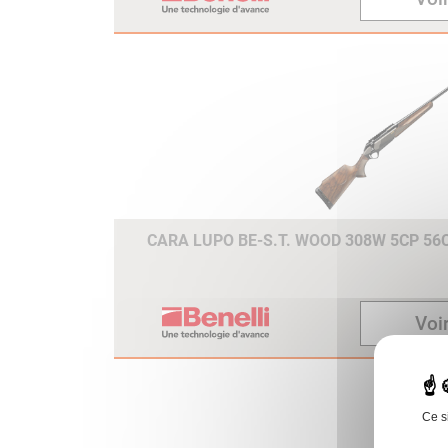
CANON FLOTTANT CRIO ET
BE.S.T
Le traitement cryogénique
appliqué au canon flottant,
améliore encore la précision
du tir.
PROGRESSIVE COMFORT
Pas une simple plaque de
couche spécifique mais un
véritable système de réductio
CARA LUPO BE-S.T. WOOD 308W 5CP 5
du recul qui offre une stabilité
maximale et une acquisition d
la seconde cible plus rapide.
Voir
6 LONGUEURS DE CROSSE
DISPONIBLES
La combinaison de deux
plaques de couche différentes
Ce s
avec des entretoises permet