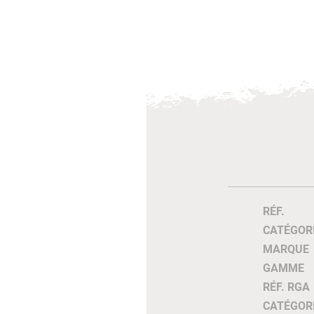
RÉF.
CATÉGOR
MARQUE
GAMME
RÉF. RGA
CATÉGOR