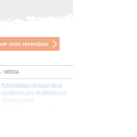
ver mon revendeur
MÉDIA
Présentation et essai de la
carabine Lupo de Benelli par
chassons.com
Présentation et essai de la
carabine à verrou Benelli
LUPO par chasse passion