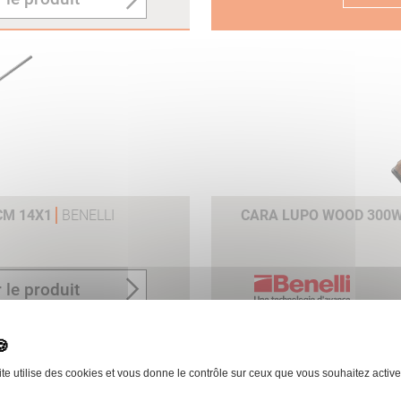
n
6CM 14X1
BENELLI
CARA LUPO WOOD 300W
e
 le produit
ite utilise des cookies et vous donne le contrôle sur ceux que vous souhaitez active