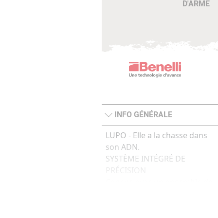
D'ARME
INFO GÉNÉRALE
LUPO - Elle a la chasse dans
son ADN.
SYSTÈME INTÉGRÉ DE
PRÉCISION
Conçue avec un ensemble de
solutions intégrées, la Lupo
garantit la précision constant
sub-M.O.A. Poids de départ