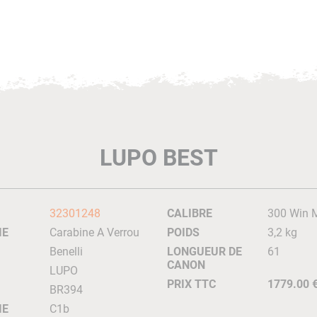
LUPO BEST
32301248
CALIBRE
300 Win 
IE
Carabine A Verrou
POIDS
3,2 kg
Benelli
LONGUEUR DE
61
CANON
LUPO
PRIX TTC
1779.00 
BR394
IE
C1b