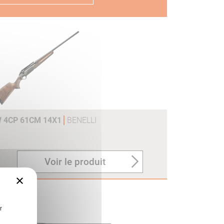
 4CP 61CM 14X1
BENELLI
Voir le produit
×
r