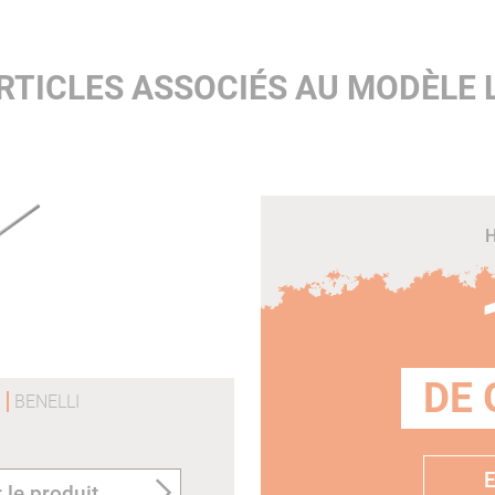
RTICLES ASSOCIÉS AU MODÈLE 
H
e
DE 
1
BENELLI
E
 le produit