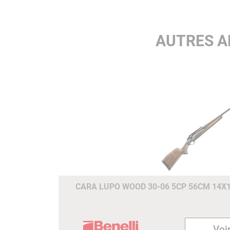
réglable de 1 à 2 kg.
CHÂSSIS EN ALUMINIUM
AUTRES A
La carcasse rigide en
aluminium avec châssis
garantit une rigidité absolue
de l’ensemble de l’arme et une
excellente précision.
BOITIER DE CULASSE RIGIDE
La combinaison mécanique
parfaite d’un boitier de culass
en acier rigide traité
thermiquement et d’une
culasse flutée traitée BE.S.T.,
garantit la précision maximale
CARA LUPO WOOD 30-06 5CP 56CM 14X
et rend l’armement fluide et
rapide, donnant au chasseur
une sensation de fluidité
absolue.
Voir