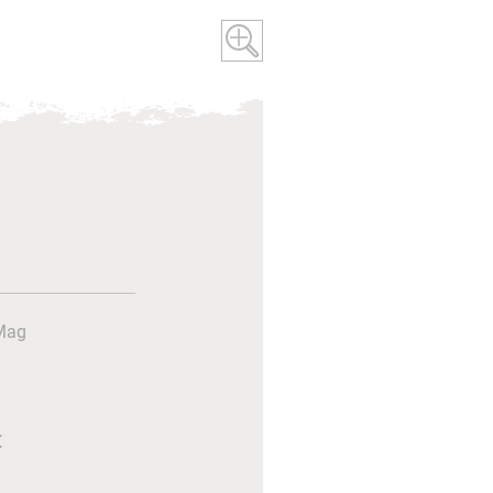
Mag
€