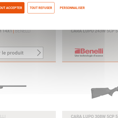
OUT ACCEPTER
TOUT REFUSER
PERSONNALISER
itique de confidentialité
M 14X1
BENELLI
CARA LUPO 243W 5CP 
5
 le produit
a
LLI
CARA LUPO 308W 5CP 