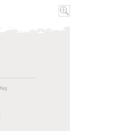
Mag
€