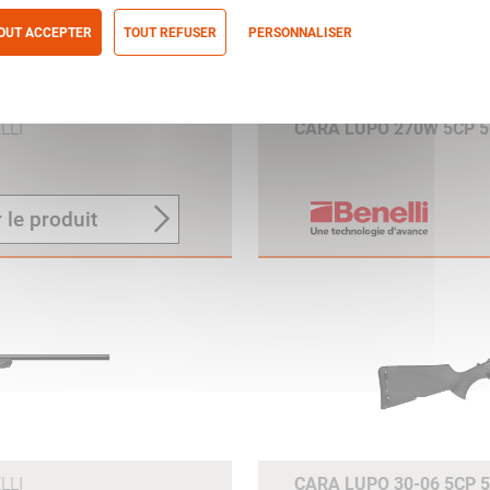
OUT ACCEPTER
TOUT REFUSER
PERSONNALISER
itique de confidentialité
LLI
CARA LUPO 270W 5CP 
 le produit
LLI
CARA LUPO 30-06 5CP 