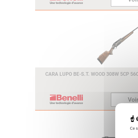
CARA LUPO BE-S.T. WOOD 308W 5CP 5
Voir
Ce s