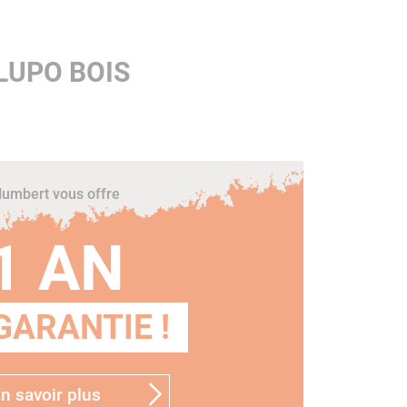
Benelli en version bois
LUPO BOIS
umbert vous offre
1 AN
GARANTIE !
n savoir plus