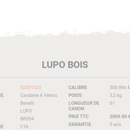
LUPO BOIS
32301325
CALIBRE
300 Win 
IE
Carabine A Verrou
POIDS
3,2 kg
Benelli
LONGUEUR DE
61
CANON
LUPO
PRIX TTC
2069.00 
BR394
GARANTIE
0 ans
IE
C1b