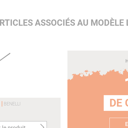
RTICLES ASSOCIÉS AU MODÈLE 
H
DE 
1
BENELLI
E
 le produit