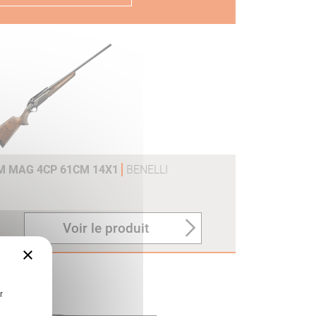
M MAG 4CP 61CM 14X1
BENELLI
Voir le produit
×
r