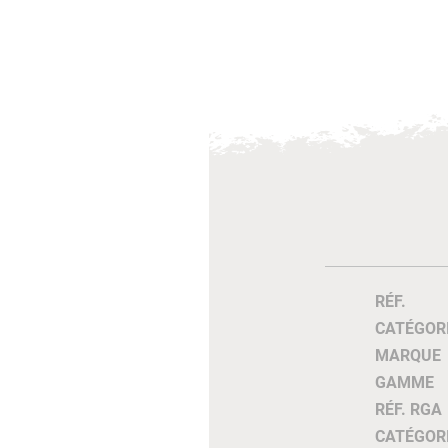
RÉF.
CATÉGOR
MARQUE
GAMME
RÉF. RGA
CATÉGOR