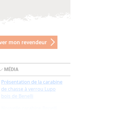
ver mon revendeur
MÉDIA
Présentation de la carabine
de chasse à verrou Lupo
bois de Benelli
Nouvelle carabine Benelli
LUPO bois
Test de la carabine LUPO de