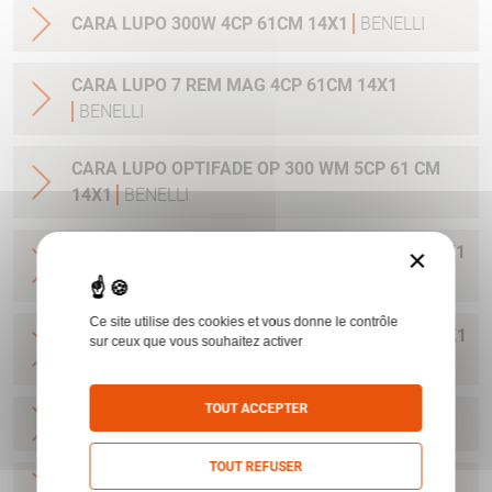
CARA LUPO 300W 4CP 61CM 14X1
BENELLI
CARA LUPO 7 REM MAG 4CP 61CM 14X1
BENELLI
CARA LUPO OPTIFADE OP 300 WM 5CP 61 CM
14X1
BENELLI
CARA LUPO OPTIFADE OP 308W 5CP 56 CM 14X1
×
BENELLI
Ce site utilise des cookies et vous donne le contrôle
CARA LUPO OPTIFADE OP 30-06 5CP 56 CM 14X1
sur ceux que vous souhaitez activer
BENELLI
TOUT ACCEPTER
CARA LUPO HPR 6.5CRMR 61 CM
BENELLI
TOUT REFUSER
CARA LUPO HPR 308 W 61 CM
BENELLI