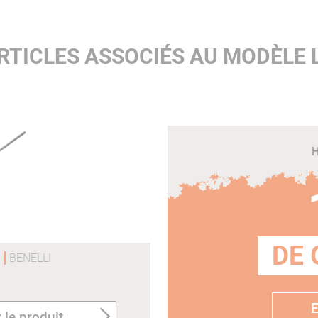
RTICLES ASSOCIÉS AU MODÈLE 
H
e
DE 
1
BENELLI
E
 le produit