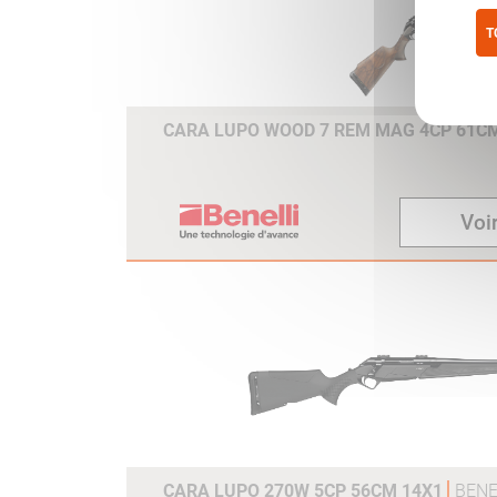
de modifier simplement la
distance entre la plaque de
T
couche et la queue de détente
Pol
en 6 configurations
différentes, d’un minimum de
CARA LUPO WOOD 7 REM MAG 4CP 61C
350 mm à un maximum de 38
mm.
COMBTECH
Le système atténue l’impact et
Voir
absorbe les vibrations sur la
joue du chasseur, assurant un
alignement parfait sur la cible
avec tous les types d’optique.
De plus, les 3 plaques de
couche interchangeables
permettent une
personnalisation extrême de l
Lupo.
DISTANCE DE LA QUEUE DE
CARA LUPO 270W 5CP 56CM 14X1
BENE