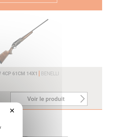
 4CP 61CM 14X1
BENELLI
Voir le produit
×
r