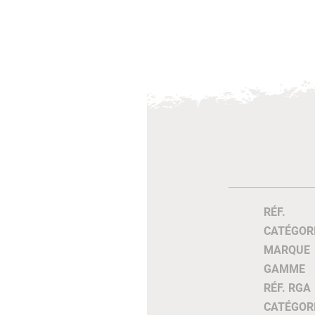
RÉF.
CATÉGOR
MARQUE
GAMME
RÉF. RGA
CATÉGOR