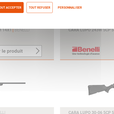
OUT ACCEPTER
TOUT REFUSER
PERSONNALISER
itique de confidentialité
M 14X1
BENELLI
CARA LUPO 243W 5CP 
5
 le produit
a
LLI
CARA LUPO 30-06 5CP 