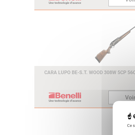
CANON FLOTTANT CRIO ET
BE.S.T
Le traitement cryogénique
appliqué au canon flottant,
améliore encore la précision
du tir.
PROGRESSIVE COMFORT
Pas une simple plaque de
couche spécifique mais un
véritable système de réductio
CARA LUPO BE-S.T. WOOD 308W 5CP 5
du recul qui offre une stabilité
maximale et une acquisition d
la seconde cible plus rapide.
Voir
6 LONGUEURS DE CROSSE
DISPONIBLES
La combinaison de deux
plaques de couche différentes
Ce s
avec des entretoises permet