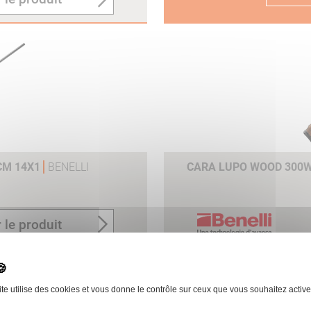
n
6CM 14X1
BENELLI
CARA LUPO WOOD 300W
e
 le produit
ite utilise des cookies et vous donne le contrôle sur ceux que vous souhaitez active