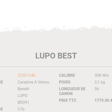
LUPO BEST
32301246
CALIBRE
308 Win
IE
Carabine A Verrou
POIDS
3,1 kg
Benelli
LONGUEUR DE
56
CANON
LUPO
PRIX TTC
1779.00 
BR391
IE
C1b