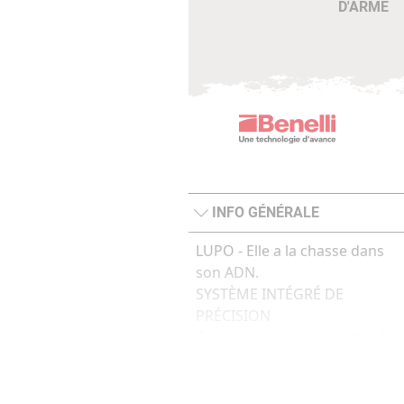
D'ARME
INFO GÉNÉRALE
LUPO - Elle a la chasse dans
son ADN.
SYSTÈME INTÉGRÉ DE
PRÉCISION
Conçue avec un ensemble de
solutions intégrées, la Lupo
garantit la précision constant
sub-M.O.A. Poids de départ