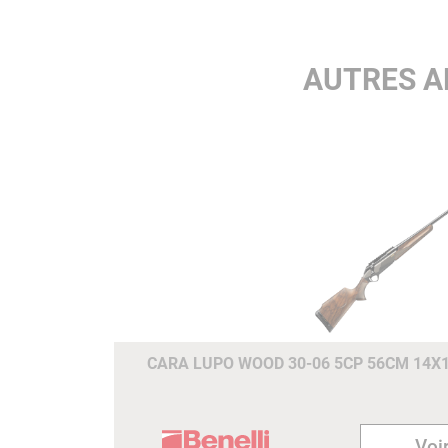
réglable de 1 à 2 kg.
CHÂSSIS EN ALUMINIUM
AUTRES A
La carcasse rigide en
aluminium avec châssis
garantit une rigidité absolue
de l’ensemble de l’arme et une
excellente précision.
BOITIER DE CULASSE RIGIDE
La combinaison mécanique
parfaite d’un boitier de culass
en acier rigide traité
thermiquement et d’une
culasse flutée traitée BE.S.T.,
garantit la précision maximale
CARA LUPO WOOD 30-06 5CP 56CM 14X
et rend l’armement fluide et
rapide, donnant au chasseur
une sensation de fluidité
absolue.
Voir