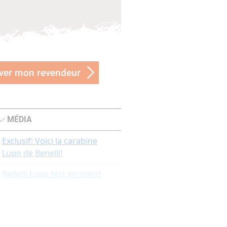
ver mon revendeur
MÉDIA
Exclusif: Voici la carabine
Lupo de Benelli!
Benelli Lupo test en stand
Présentation et essai de la
carabine à verrou Benelli
LUPO par chasse passion