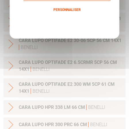
CARA LUPO HPR 308 W 61 CM
BENELLI
PERSONNALISER
CARA LUPO OPTIFADE E2 308W 5CP 56 CM 14X1
Politique de confidentialité
BENELLI
CARA LUPO OPTIFADE E2 30-06 5CP 56 CM 14X1
BENELLI
CARA LUPO OPTIFADE E2 6.5CRMR 5CP 56 CM
14X1
BENELLI
CARA LUPO OPTIFADE E2 300 WM 5CP 61 CM
14X1
BENELLI
CARA LUPO HPR 338 LM 66 CM
BENELLI
CARA LUPO HPR 300 PRC 66 CM
BENELLI