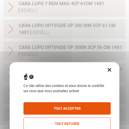
CARA LUPO 7 REM MAG 4CP 61CM 14X1
BENELLI
CARA LUPO OPTIFADE OP 300 WM 5CP 61 CM
14X1
BENELLI
CARA LUPO OPTIFADE OP 308W 5CP 56 CM 14X1
BENELLI
×
CARA LUPO OPTIFADE OP 30-06 5CP 56 CM 14X1
BENELLI
Ce site utilise des cookies et vous donne le contrôle
CARA LUPO OPTIFADE OP 6.5CRMR 5CP 56 CM
sur ceux que vous souhaitez activer
14X1
BENELLI
TOUT ACCEPTER
CARA LUPO HPR 6.5CRMR 61 CM
BENELLI
TOUT REFUSER