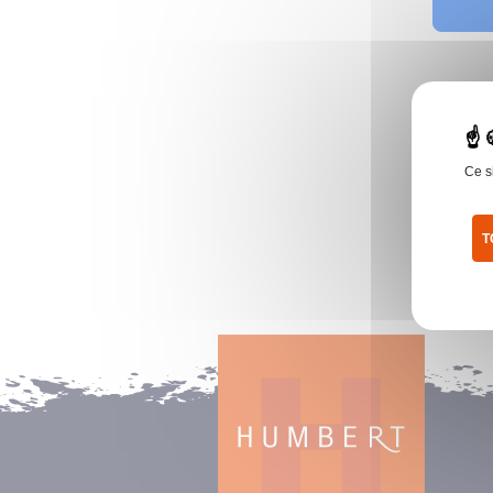
Ce s
T
Pol