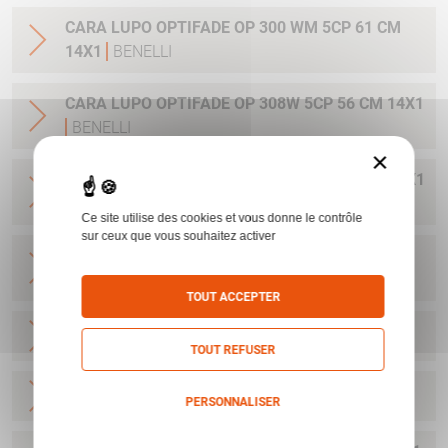
CARA LUPO OPTIFADE OP 300 WM 5CP 61 CM
14X1
BENELLI
CARA LUPO OPTIFADE OP 308W 5CP 56 CM 14X1
BENELLI
×
CARA LUPO OPTIFADE OP 30-06 5CP 56 CM 14X1
BENELLI
Ce site utilise des cookies et vous donne le contrôle
sur ceux que vous souhaitez activer
CARA LUPO OPTIFADE OP 6.5CRMR 5CP 56 CM
14X1
BENELLI
TOUT ACCEPTER
CARA LUPO HPR 6.5CRMR 61 CM
BENELLI
TOUT REFUSER
CARA LUPO HPR 308 W 61 CM
BENELLI
PERSONNALISER
Politique de confidentialité