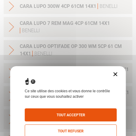
CARA LUPO 300W 4CP 61CM 14X1
BENELLI
CARA LUPO 7 REM MAG 4CP 61CM 14X1
BENELLI
CARA LUPO OPTIFADE OP 300 WM 5CP 61 CM
14X1
BENELLI
CARA LUPO OPTIFADE OP 308W 5CP 56 CM 14X1
×
BENELLI
Ce site utilise des cookies et vous donne le contrôle
CARA LUPO OPTIFADE OP 30-06 5CP 56 CM 14X1
sur ceux que vous souhaitez activer
BENELLI
CARA LUPO OPTIFADE OP 6.5CRMR 5CP 56 CM
TOUT ACCEPTER
14X1
BENELLI
TOUT REFUSER