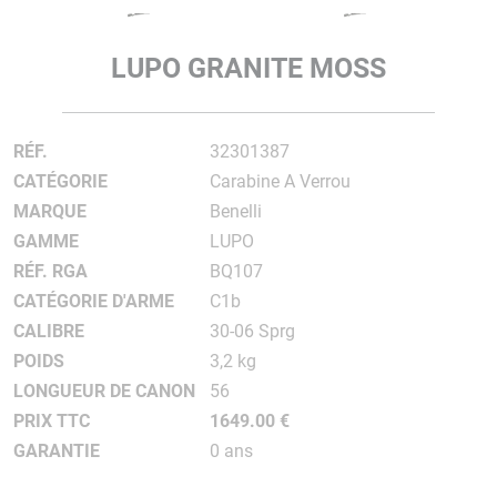
LUPO GRANITE MOSS
RÉF.
32301387
CATÉGORIE
Carabine A Verrou
MARQUE
Benelli
GAMME
LUPO
RÉF. RGA
BQ107
CATÉGORIE D'ARME
C1b
CALIBRE
30-06 Sprg
POIDS
3,2 kg
LONGUEUR DE CANON
56
PRIX TTC
1649.00 €
GARANTIE
0 ans