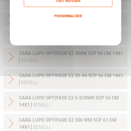
TOUT REFUSER
14X1
BENELLI
PERSONNALISER
CARA LUPO HPR 6.5CRMR 61 CM
BENELLI
Politique de confidentialité
CARA LUPO HPR 308 W 61 CM
BENELLI
CARA LUPO OPTIFADE E2 308W 5CP 56 CM 14X1
BENELLI
CARA LUPO OPTIFADE E2 30-06 5CP 56 CM 14X1
BENELLI
CARA LUPO OPTIFADE E2 6.5CRMR 5CP 56 CM
14X1
BENELLI
CARA LUPO OPTIFADE E2 300 WM 5CP 61 CM
14X1
BENELLI