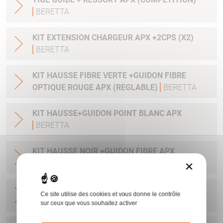
BERETTA
KIT EXTENSION CHARGEUR APX +2CPS (X2)
BERETTA
KIT HAUSSE FIBRE VERTE +GUIDON FIBRE
OPTIQUE ROUGE APX (REGLABLE)
BERETTA
KIT HAUSSE+GUIDON POINT BLANC APX
BERETTA
KIT HAUSSE NOIR +GUIDON FIBRE APX
×
BERETTA
GUIDON APX 6.5MM (-0.3MM EQUAL+50MM
Ce site utilise des cookies et vous donne le contrôle
AT25M)
BERETTA
sur ceux que vous souhaitez activer