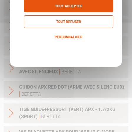
GUIDON APX 7.4MM (-0.6MM EQUAL +100MM
TOUT ACCEPTER
AT25M)
BERETTA
TOUT REFUSER
KIT SURETE AMBIDEXTRE APX
BERETTA
PERSONNALISER
EMBASE + VIS POUR APX / ACRO AIMPOINT /
Politique de confidentialité
MPS STEINER
BERETTA
HAUSSE FIXE APX POINT BLANC POUR ARME
AVEC SILENCIEUX
BERETTA
GUIDON APX RED DOT (ARME AVEC SILENCIEUX)
BERETTA
TIGE GUIDE+RESSORT (VERT) APX - 1.7/2KG
(SPORT)
BERETTA
VIS PLAQUETTE APX POUR VISEUR C-MORE