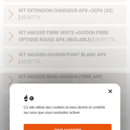
KIT EXTENSION CHARGEUR APX +2CPS (X2)
BERETTA
KIT HAUSSE FIBRE VERTE +GUIDON FIBRE
OPTIQUE ROUGE APX (REGLABLE)
BERETTA
KIT HAUSSE+GUIDON POINT BLANC APX
BERETTA
KIT HAUSSE NOIR +GUIDON FIBRE APX
BERETTA
×
GUIDON APX 6.5MM (-0.3MM EQUAL+50MM
AT25M)
BERETTA
Ce site utilise des cookies et vous donne le contrôle
sur ceux que vous souhaitez activer
GUIDON APX 7.4MM (-0.6MM EQUAL +100MM
AT25M)
BERETTA