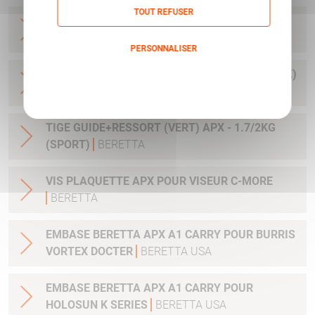
TOUT REFUSER
HAUSSE FIXE APX POINT BLANC POUR ARME
AVEC SILENCIEUX
BERETTA
PERSONNALISER
GUIDON APX RED DOT (ARME AVEC SILENCIEUX)
Politique de confidentialité
BERETTA
TIGE GUIDE+RESSORT (VERT) APX - 1.7/2KG
(SPORT)
BERETTA
VIS PLAQUETTE APX POUR VISEUR C-MORE
BERETTA
EMBASE BERETTA APX A1 CARRY POUR BURRIS
VORTEX DOCTER
BERETTA USA
EMBASE BERETTA APX A1 CARRY POUR
HOLOSUN K SERIES
BERETTA USA