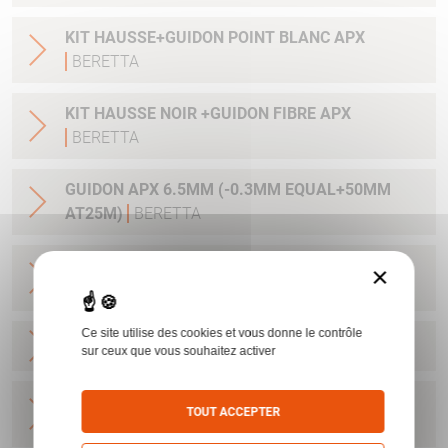
KIT HAUSSE+GUIDON POINT BLANC APX
BERETTA
KIT HAUSSE NOIR +GUIDON FIBRE APX
BERETTA
GUIDON APX 6.5MM (-0.3MM EQUAL+50MM
AT25M)
BERETTA
GUIDON APX 7.4MM (-0.6MM EQUAL +100MM
×
AT25M)
BERETTA
Ce site utilise des cookies et vous donne le contrôle
KIT SURETE AMBIDEXTRE APX
BERETTA
sur ceux que vous souhaitez activer
EMBASE + VIS POUR APX / ACRO AIMPOINT /
TOUT ACCEPTER
MPS STEINER
BERETTA