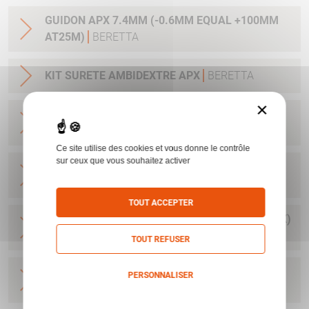
GUIDON APX 7.4MM (-0.6MM EQUAL +100MM
AT25M)
BERETTA
KIT SURETE AMBIDEXTRE APX
BERETTA
×
EMBASE + VIS POUR APX / ACRO AIMPOINT /
MPS STEINER
BERETTA
Ce site utilise des cookies et vous donne le contrôle
sur ceux que vous souhaitez activer
HAUSSE FIXE APX POINT BLANC POUR ARME
AVEC SILENCIEUX
BERETTA
TOUT ACCEPTER
GUIDON APX RED DOT (ARME AVEC SILENCIEUX)
BERETTA
TOUT REFUSER
TIGE GUIDE+RESSORT (VERT) APX - 1.7/2KG
PERSONNALISER
(SPORT)
BERETTA
Politique de confidentialité