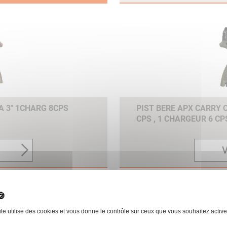
A 3" 1CHARG 8CPS
PIST BERE APX CARRY 
CPS , 1 CHARGEUR 6 C
V
ite utilise des cookies et vous donne le contrôle sur ceux que vous souhaitez active