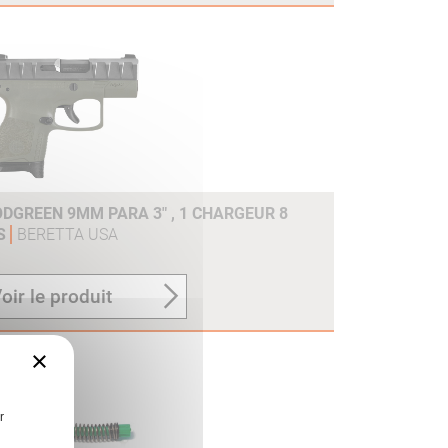
ODGREEN 9MM PARA 3" , 1 CHARGEUR 8
PS
BERETTA USA
oir le produit
×
r