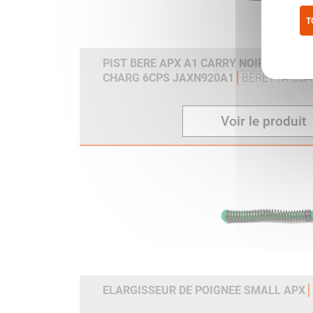
T
Pol
PIST BERE APX A1 CARRY NOIR 9MM PAR
CHARG 6CPS JAXN920A1
BERETTA USA
Voir le produit
ELARGISSEUR DE POIGNEE SMALL APX