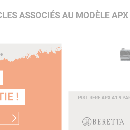
CLES ASSOCIÉS AU MODÈLE APX
re
N
IE !
PIST BERE APX A1 9 P