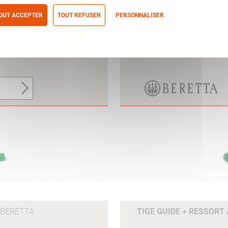
OUT ACCEPTER
TOUT REFUSER
PERSONNALISER
itique de confidentialité
A 3" 1 CHARG 8CPS 1
ELARGISSEUR DE POIG
BERETTA
TIGE GUIDE + RESSORT