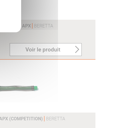
NEE LARGE APX
BERETTA
Voir le produit
 APX (COMPETITION)
BERETTA