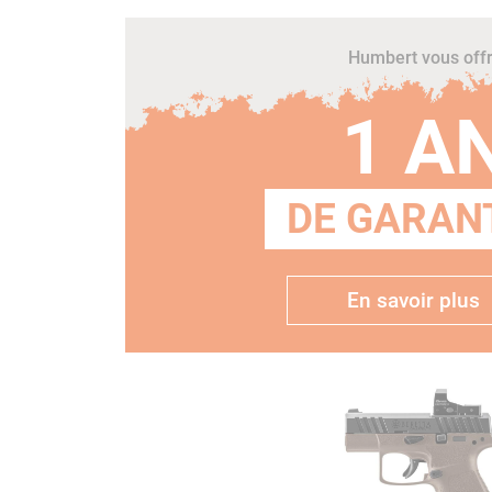
Humbert vous off
1 A
DE GARANT
En savoir plus