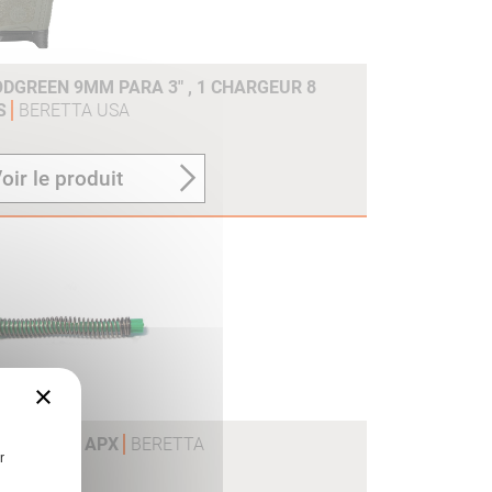
ODGREEN 9MM PARA 3" , 1 CHARGEUR 8
PS
BERETTA USA
oir le produit
×
NEE LARGE APX
BERETTA
r