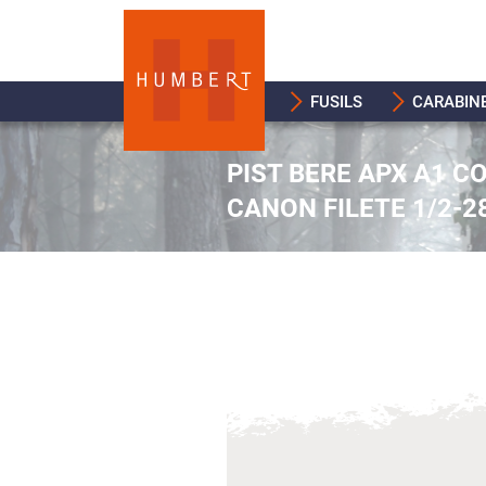
FUSILS
CARABIN
PIST BERE APX A1 C
CANON FILETE 1/2-2