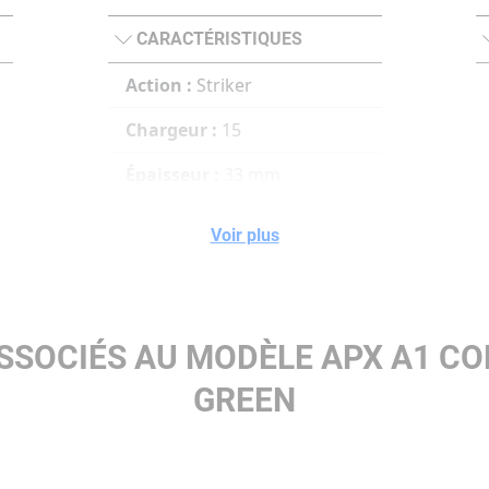
CARACTÉRISTIQUES
Action :
Striker
Chargeur :
15
Épaisseur :
33 mm
Hauteur :
137 mm
Voir plus
Longueur totale :
195 mm
SSOCIÉS AU MODÈLE APX A1 C
GREEN