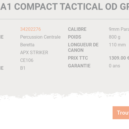
 A1 COMPACT TACTICAL OD G
34202276
CALIBRE
9mm Par
IE
Percussion Centrale
POIDS
800 g
Beretta
LONGUEUR DE
110 mm
CANON
APX STRIKER
PRIX TTC
1309.00 
CE106
GARANTIE
0 ans
IE
B1
Trou