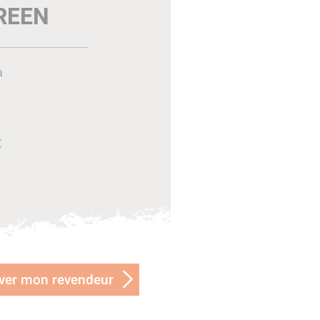
REEN
a
€
ver mon revendeur