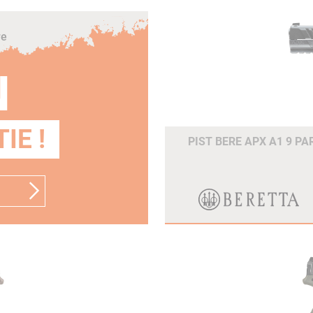
re
N
IE !
PIST BERE APX A1 9 P