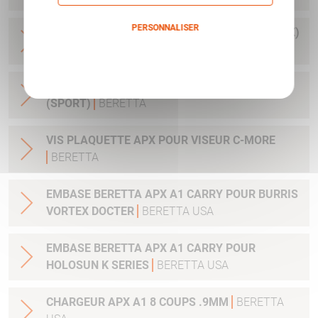
PERSONNALISER
GUIDON APX RED DOT (ARME AVEC SILENCIEUX)
BERETTA
Politique de confidentialité
TIGE GUIDE+RESSORT (VERT) APX - 1.7/2KG
(SPORT)
BERETTA
VIS PLAQUETTE APX POUR VISEUR C-MORE
BERETTA
EMBASE BERETTA APX A1 CARRY POUR BURRIS
VORTEX DOCTER
BERETTA USA
EMBASE BERETTA APX A1 CARRY POUR
HOLOSUN K SERIES
BERETTA USA
CHARGEUR APX A1 8 COUPS .9MM
BERETTA