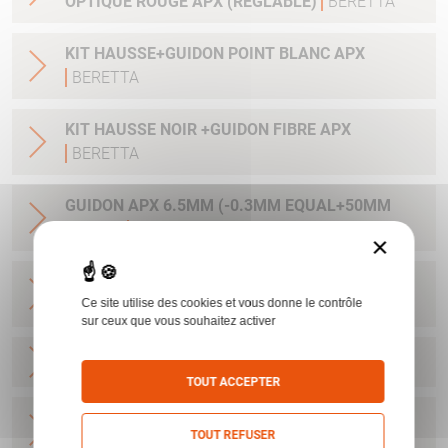
OPTIQUE ROUGE APX (REGLABLE)
BERETTA
KIT HAUSSE+GUIDON POINT BLANC APX
BERETTA
KIT HAUSSE NOIR +GUIDON FIBRE APX
BERETTA
GUIDON APX 6.5MM (-0.3MM EQUAL+50MM
AT25M)
BERETTA
×
GUIDON APX 7.4MM (-0.6MM EQUAL +100MM
Ce site utilise des cookies et vous donne le contrôle
AT25M)
BERETTA
sur ceux que vous souhaitez activer
KIT SURETE AMBIDEXTRE APX
BERETTA
TOUT ACCEPTER
HAUSSE FIXE APX POINT BLANC POUR ARME
TOUT REFUSER
AVEC SILENCIEUX
BERETTA