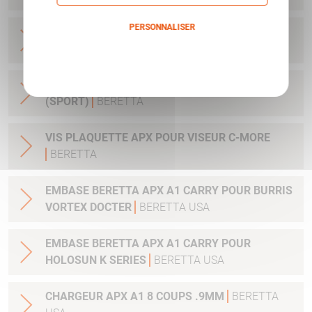
PERSONNALISER
HAUSSE FIXE APX POINT BLANC POUR ARME
AVEC SILENCIEUX
BERETTA
Politique de confidentialité
TIGE GUIDE+RESSORT (VERT) APX - 1.7/2KG
(SPORT)
BERETTA
VIS PLAQUETTE APX POUR VISEUR C-MORE
BERETTA
EMBASE BERETTA APX A1 CARRY POUR BURRIS
VORTEX DOCTER
BERETTA USA
EMBASE BERETTA APX A1 CARRY POUR
HOLOSUN K SERIES
BERETTA USA
CHARGEUR APX A1 8 COUPS .9MM
BERETTA