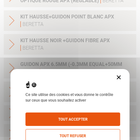
OPTIQUE ROUGE APX (REGLABLE)
BERETTA
KIT HAUSSE+GUIDON POINT BLANC APX
BERETTA
KIT HAUSSE NOIR +GUIDON FIBRE APX
BERETTA
GUIDON APX 6.5MM (-0.3MM EQUAL+50MM
AT25M)
BERETTA
×
GUIDON APX 7.4MM (-0.6MM EQUAL +100MM
Ce site utilise des cookies et vous donne le contrôle
AT25M)
BERETTA
sur ceux que vous souhaitez activer
KIT SURETE AMBIDEXTRE APX
BERETTA
TOUT ACCEPTER
EMBASE + VIS POUR APX / ACRO AIMPOINT /
TOUT REFUSER
MPS STEINER
BERETTA