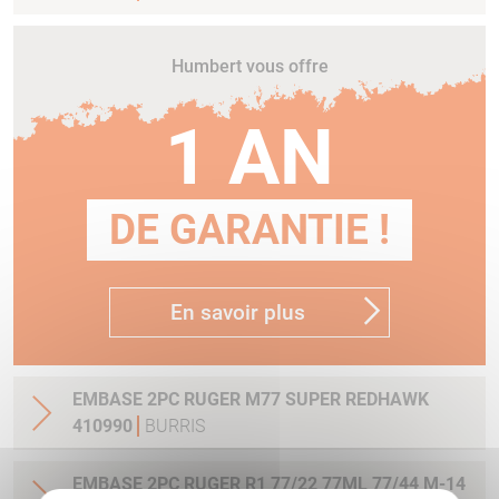
Humbert vous offre
1 AN
DE GARANTIE !
En savoir plus
EMBASE 2PC RUGER M77 SUPER REDHAWK
410990
BURRIS
EMBASE 2PC RUGER R1 77/22 77ML 77/44 M-14