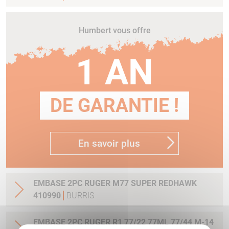
Humbert vous offre
1 AN
DE GARANTIE !
En savoir plus
EMBASE 2PC RUGER M77 SUPER REDHAWK
410990
BURRIS
EMBASE 2PC RUGER R1 77/22 77ML 77/44 M-14