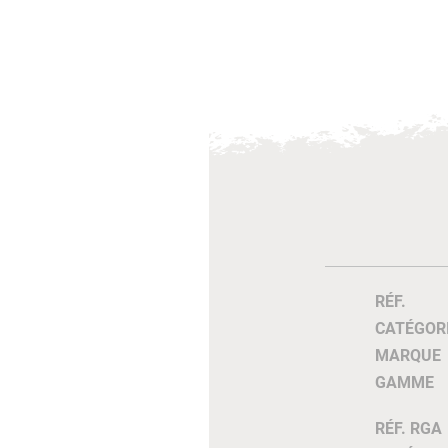
RÉF.
CATÉGOR
MARQUE
GAMME
RÉF. RGA