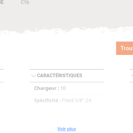
IE
C1b
Trou
CARACTÉRISTIQUES
Chargeur :
10
Spécificité :
Fileté 5/8"-24
Voir plus