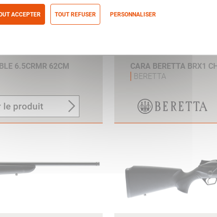
OUT ACCEPTER
TOUT REFUSER
PERSONNALISER
itique de confidentialité
BLE 6.5CRMR 62CM
CARA BERETTA BRX1 C
BERETTA
 le produit