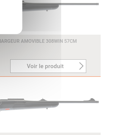
HARGEUR AMOVIBLE 308WIN 57CM
Voir le produit