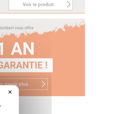
Voir le produit
umbert vous offre
1 AN
GARANTIE !
n savoir plus
×
r