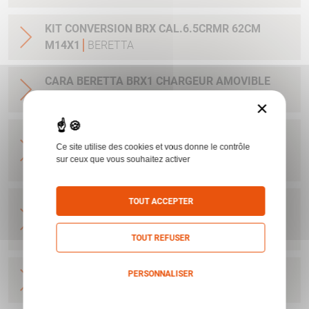
KIT CONVERSION BRX CAL.6.5CRMR 62CM
M14X1
BERETTA
CARA BERETTA BRX1 CHARGEUR AMOVIBLE
7MMRM 62CM M14X1
BERETTA
×
CARA BERETTA BRX1 WILDBOAR
Ce site utilise des cookies et vous donne le contrôle
ORANGE/BLACK 30-06 51CM ORGANE DE VISEE
sur ceux que vous souhaitez activer
BERETTA
CARA BERETTA BRX1 WILDBOAR
TOUT ACCEPTER
ORANGE/BLACK 300WIN 57CM ORGANE DE
VISEE
BERETTA
TOUT REFUSER
CARA BERETTA BRX1 STRATA 300WIN 62CM
PERSONNALISER
CERAKOTE TEK SHIELD
BERETTA
Politique de confidentialité