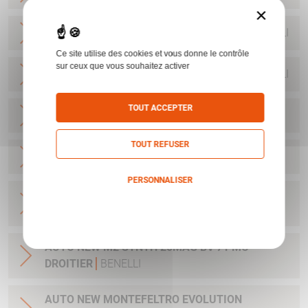
×
AUTO RAFFAELLO ETHOS 20/76 61 MC
BENELLI
Ce site utilise des cookies et vous donne le contrôle
sur ceux que vous souhaitez activer
AUTO RAFFAELLO ETHOS 20/76 66 MC
BENELLI
TOUT ACCEPTER
AUTO MYGRA BV 20/70 66CM
BENELLI
TOUT REFUSER
AUTO MYGRA BV 20/70 71CM
BENELLI
PERSONNALISER
AUTO RAFFAELLO ETHOS SPORT 20/76 71 CM
Politique de confidentialité
BENELLI
AUTO NEW M2 SYNTH 20MAG BV 71 MC
DROITIER
BENELLI
AUTO NEW MONTEFELTRO EVOLUTION