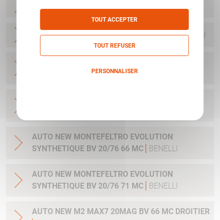
AUTO MYGRA BV 20/70 71CM
BENELLI
TOUT ACCEPTER
AUTO RAFFAELLO BLACK 20/76 71 MC
BENELLI
TOUT REFUSER
AUTO RAFFAELLO ETHOS SPORT 20/76 71 CM
PERSONNALISER
BENELLI
Politique de confidentialité
AUTO NEW M2 SYNTH 20MAG BV 71 MC
DROITIER
BENELLI
AUTO NEW MONTEFELTRO EVOLUTION
SYNTHETIQUE BV 20/76 66 MC
BENELLI
AUTO NEW MONTEFELTRO EVOLUTION
SYNTHETIQUE BV 20/76 71 MC
BENELLI
AUTO NEW M2 MAX7 20MAG BV 66 MC DROITIER