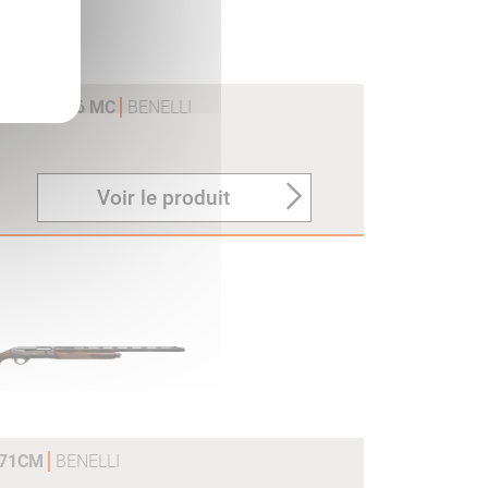
S 20/76 66 MC
BENELLI
Voir le produit
 71CM
BENELLI