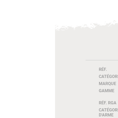
RÉF.
CATÉGOR
MARQUE
GAMME
RÉF. RGA
CATÉGOR
D'ARME