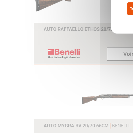
T
Pol
AUTO RAFFAELLO ETHOS 20/76 61 MC
Voir
AUTO MYGRA BV 20/70 66CM
BENELLI