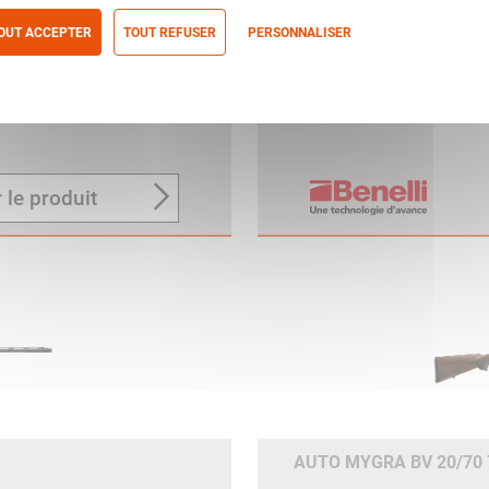
OUT ACCEPTER
TOUT REFUSER
PERSONNALISER
itique de confidentialité
BENELLI
AUTO RAFFAELLO ETHO
 le produit
AUTO MYGRA BV 20/70