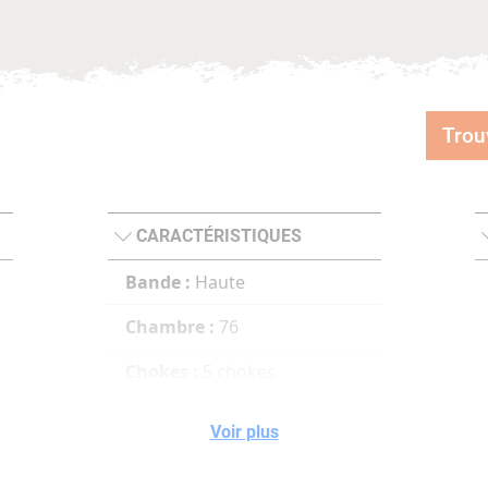
Trou
CARACTÉRISTIQUES
Bande :
Haute
Chambre :
76
Chokes :
5 chokes
Voir plus