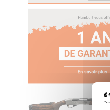
Humbert vous off
1 A
DE GARANT
En savoir plus
Ce s