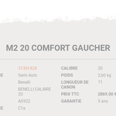
M2 20 COMFORT GAUCHER
31301428
CALIBRE
20
IE
Semi Auto
POIDS
2,60 kg
Benelli
LONGUEUR DE
71
CANON
BENELLI CALIBRE
20
PRIX TTC
2869.00 
AS922
GARANTIE
5 ans
IE
C1a