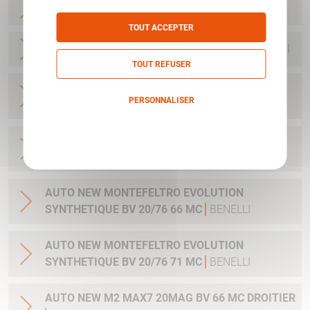
AUTO MYGRA BV 20/70 71CM
BENELLI
TOUT ACCEPTER
AUTO RAFFAELLO BLACK 20/76 71 MC
BENELLI
TOUT REFUSER
AUTO RAFFAELLO ETHOS SPORT 20/76 71 CM
PERSONNALISER
BENELLI
Politique de confidentialité
AUTO NEW M2 SYNTH 20MAG BV 71 MC
DROITIER
BENELLI
AUTO NEW MONTEFELTRO EVOLUTION
SYNTHETIQUE BV 20/76 66 MC
BENELLI
AUTO NEW MONTEFELTRO EVOLUTION
SYNTHETIQUE BV 20/76 71 MC
BENELLI
AUTO NEW M2 MAX7 20MAG BV 66 MC DROITIER